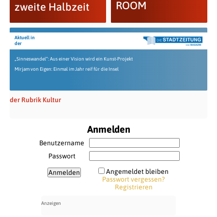
ROOM
zweite Halbzeit
Aktuell in
der
„Sinneswandel“: Aus einer Vision wird ein Kunst-Projekt
Mirjam von Eigen: Einmal im Jahr reif für die Insel
der Rubrik Kultur
Anmelden
Benutzername
Passwort
Angemeldet bleiben
Passwort vergessen?
Registrieren