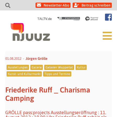
Newsletter-Abo
Beitrag schreiben
01.08.2012
Jürgen Grölle
Ausstellungen
Galerie
Galerien Wuppertal
Kultur
Kunst- und Kulturmarkt
Tipps und Termine
Friederike Ruff _ Charisma
Camping
GRÖLLE pass:projects Ausstellungseröffnung : 11.