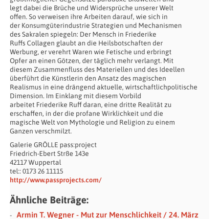
legt dabei die Brüche und Widersprüche unserer Welt
offen. So verweisen ihre Arbeiten darauf, wie sich in
der Konsumgüterindustrie Strategien und Mechanismen
des Sakralen spiegeln: Der Mensch in Friederike
Ruffs Collagen glaubt an die Heilsbotschaften der
Werbung, er verehrt Waren wie Fetische und erbringt
Opfer an einen Götzen, der täglich mehr verlangt. Mit
diesem Zusammenfluss des Materiellen und des Ideellen
überführt die Künstlerin den Ansatz des magischen
Realismus in eine drängend aktuelle, wirtschaftlichpolitische
Dimension. Im Einklang mit diesem Vorbild
arbeitet Friederike Ruff daran, eine dritte Realität zu
erschaffen, in der die profane Wirklichkeit und die
magische Welt von Mythologie und Religion zu einem
Ganzen verschmilzt.
Galerie GRÖLLE pass:project
Friedrich-Ebert Strße 143e
42117 Wuppertal
tel:: 0173 26 11115
http://www.passprojects.com/
Ähnliche Beiträge:
Armin T. Wegner - Mut zur Menschlichkeit / 24. März