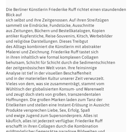
Die Berliner Künstlerin Friederike Ruff richtet einen staundenden
Blick auf
sich selbst und ihre Zeitgenossen. Auf ihren Streifzügen
sammelt sie Eindrücke, Fundstücke, Ausschnitte
aus Zeitungen, Büchern und Bestellkatalogen, Kopien
antiker Kupferstiche, Reise-Souvenirs, Kitsch, Werbebilder
und religiöse Darstellungen. Dieses Treibgut
des Alltags kombiniert die Künstlerin mit abstrakter
Malerei und Zeichnung. Friederike Ruff tastet sich
in ihren inhaltlich wie formal komplexen Collagen
behutsam, Schicht für Schicht durch die Sedimentschichten
der zeitgenössischen Welt voran. Ihre feinsinnige
Analyse ist tief in der visuellen Beschaffenheit
und in der materiellen Kultur unserer Zeit verwurzelt.
Vieles von dem, was sie zusammenträgt, stammt vom
Wühltisch der globalisierten Konsum- und Warenwelt
und zeugt doch stets von großen, transzendentalen
Hoffnungen. Die großen Marken laden zum Tanz der
Eitelkeiten und stellen eine Instant-Erlösung in Aussicht:
Produkte versprechen Liebe, Sex, Erfolg, Spaß
und ewige Jugend zum Supersonderpreis. Alles ist
käuflich, alles ist jederzeit verfügbar. Friederike Ruff
erschafft in ihren Collagen durch die Kombination
größtmöglicher Gegensätze paradoxe Bildwelten und