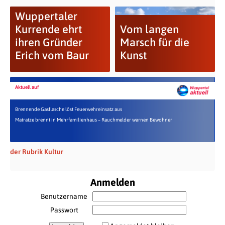
Wuppertaler
Kurrende ehrt
Vom langen
ihren Gründer
Marsch für die
Erich vom Baur
Kunst
Aktuell auf
Brennende Gasflasche löst Feuerwehreinsatz aus
Matratze brennt in Mehrfamilienhaus – Rauchmelder warnen Bewohner
der Rubrik Kultur
Anmelden
Benutzername
Passwort