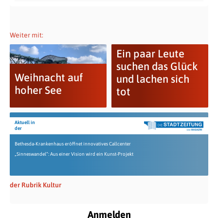
Weiter mit:
Ein paar Leute
suchen das Glück
Weihnacht auf
und lachen sich
hoher See
tot
Aktuell in
der
Bethesda-Krankenhaus eröffnet innovatives Callcenter
„Sinneswandel“: Aus einer Vision wird ein Kunst-Projekt
der Rubrik Kultur
Anmelden