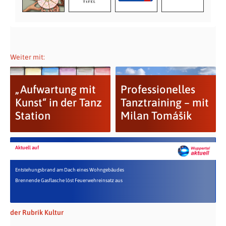
Weiter mit:
„Aufwartung mit
Professionelles
Kunst“ in der Tanz
Tanztraining – mit
Station
Milan Tomášik
Aktuell auf
Entstehungsbrand am Dach eines Wohngebäudes
Brennende Gasflasche löst Feuerwehreinsatz aus
der Rubrik Kultur