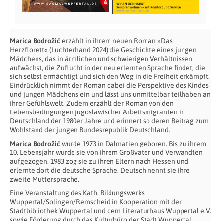
Marica Bodrožič
erzählt in ihrem neuen Roman »Das
Herzflorett« (Luchterhand 2024) die Geschichte eines jungen
Mädchens, das in ärmlichen und schwierigen Verhältnissen
aufwächst, die Zuflucht in der neu erlernten Sprache findet, die
sich selbst ermächtigt und sich den Weg in die Freiheit erkämpft.
Eindrücklich nimmt der Roman dabei die Perspektive des Kindes
und jungen Mädchens ein und lässt uns unmittelbar teilhaben an
ihrer Gefühlswelt. Zudem erzählt der Roman von den
Lebensbedingungen jugoslawischer Arbeitsmigranten in
Deutschland der 1980er Jahre und erinnert so deren Beitrag zum
Wohlstand der jungen Bundesrepublik Deutschland.
Marica Bodrožič
wurde 1973 in Dalmatien geboren. Bis zu ihrem
10. Lebensjahr wurde sie von ihrem Großvater und Verwandten
aufgezogen. 1983 zog sie zu ihren Eltern nach Hessen und
erlernte dort die deutsche Sprache. Deutsch nennt sie ihre
zweite Muttersprache.
Eine Veranstaltung des Kath. Bildungswerks
Wuppertal/Solingen/Remscheid in Kooperation mit der
Stadtbibliothek Wuppertal und dem Literaturhaus Wuppertal e.V.
sowie Förderung durch das Kulturbüro der Stadt Wuppertal