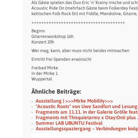
Als Gäste spielen das Duo Eric ’n‘ Krainy irische und s
Acoustic Ride On (mehrfach Gäste beim Folkerdey Fest
keltischen Folk Rock Stil mit Fiddle, Mandoline, Gitarre
++++++++++++++++++++++++++++++++++++++
Beginn
Gitarrenworkshop 16h
Konzert 20h
Wer mag, kann, aber muss nicht beides mitmachen
Eintritt frei Spenden erwünscht
Freibad Mirke
In der Mirke 1
Wuppertal
Ähnliche Beiträge:
Ausstellung | >>>Mirke Mobility>>>
"Acoustic Roots" von Uwe Sandfort und Lesung
Fragments am 11.11. in der Galerie Grölle feat
Fragments mit Thisquietarmy x Otay:Onii plus 
Summer LAB UBUNTU Festival
Ausstellungsspaziergang – Verbindungen knü