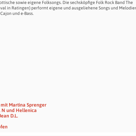
chottische sowie eigene Folksongs. Die sechsköpfige Folk Rock Band The
ival in Ratingen) performt eigene und ausgeliehene Songs und Melodie
, Cajon und e-Bass.
 mit Martina Sprenger
. N und Hellenica
Jean D.L.
pfen