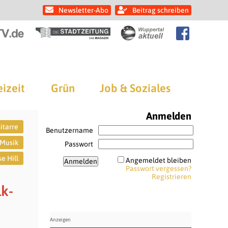
Newsletter-Abo
Beitrag schreiben
eizeit
Grün
Job & Soziales
Anmelden
itarre
Benutzername
Musik
Passwort
e Hill
Angemeldet bleiben
Passwort vergessen?
Registrieren
lk-