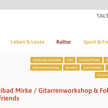
Leben & Leute
Kultur
Sport & Fr
Christoph Kuberka
Folk
Freibad Mirke
G
Gitarrenworkshop
Konzert
Lutz Griebel
Primros
eibad Mirke / Gitarrenworkshop & Fo
friends