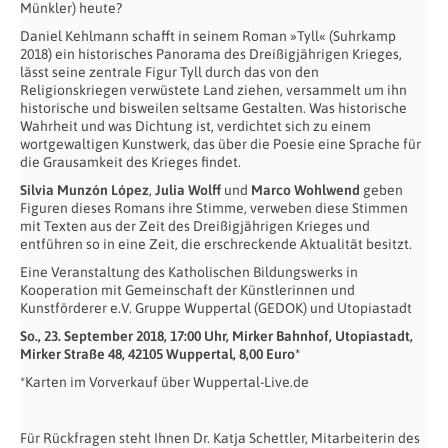
Münkler) heute?
Daniel Kehlmann schafft in seinem Roman »Tyll« (Suhrkamp
2018) ein historisches Panorama des Dreißigjährigen Krieges,
lässt seine zentrale Figur Tyll durch das von den
Religionskriegen verwüstete Land ziehen, versammelt um ihn
historische und bisweilen seltsame Gestalten. Was historische
Wahrheit und was Dichtung ist, verdichtet sich zu einem
wortgewaltigen Kunstwerk, das über die Poesie eine Sprache für
die Grausamkeit des Krieges findet.
Silvia Munzón López
,
Julia Wolff
und
Marco Wohlwend
geben
Figuren dieses Romans ihre Stimme, verweben diese Stimmen
mit Texten aus der Zeit des Dreißigjährigen Krieges und
entführen so in eine Zeit, die erschreckende Aktualität besitzt.
Eine Veranstaltung des Katholischen Bildungswerks in
Kooperation mit Gemeinschaft der Künstlerinnen und
Kunstförderer e.V. Gruppe Wuppertal (GEDOK) und Utopiastadt
So., 23. September 2018, 17:00 Uhr, Mirker Bahnhof, Utopiastadt,
Mirker Straße 48, 42105 Wuppertal, 8,00 Euro*
*Karten im Vorverkauf über Wuppertal-Live.de
Für Rückfragen steht Ihnen Dr. Katja Schettler, Mitarbeiterin des