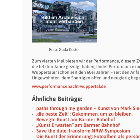
Foto: Guda Koster
Zum vierten Mal bieten wir der Performance, diesem Zw
die letzten Jahre gezeigt haben, findet Performancekuns
Wuppertaler schon seit den 60er Jahren – seit den A
Ungewohnten, dem Sperrigen offen und neugierig beg
www.performancenacht-wuppertal.de
Ähnliche Beiträge:
paths through my garden – Kunst von Mark Si
‚die beste Zeit‘ : Gekommen, um zu bleiben.
Bewegte Kunst am Barmer Bahnhof
„Kunst Erwarten“ am Barmer Bahnhof
Save the date: transform.NRW-Symposium
Die Kunst der Erinnerung: Fotoalben als persö