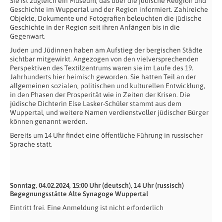
Sie ist zugleich ein Museum, das über die jüdische Religion und
Geschichte im Wuppertal und der Region informiert. Zahlreiche
Objekte, Dokumente und Fotografien beleuchten die jüdische
Geschichte in der Region seit ihren Anfängen bis in die
Gegenwart.
Juden und Jüdinnen haben am Aufstieg der bergischen Städte
sichtbar mitgewirkt. Angezogen von den vielversprechenden
Perspektiven des Textilzentrums waren sie im Laufe des 19.
Jahrhunderts hier heimisch geworden. Sie hatten Teil an der
allgemeinen sozialen, politischen und kulturellen Entwicklung,
in den Phasen der Prosperität wie in Zeiten der Krisen. Die
jüdische Dichterin Else Lasker-Schüler stammt aus dem
Wuppertal, und weitere Namen verdienstvoller jüdischer Bürger
können genannt werden.
Bereits um 14 Uhr findet eine öffentliche Führung in russischer
Sprache statt.
Sonntag, 04.02.2024, 15:00 Uhr (deutsch), 14 Uhr (russisch)
Begegnungsstätte Alte Synagoge Wuppertal
Eintritt frei. Eine Anmeldung ist nicht erforderlich