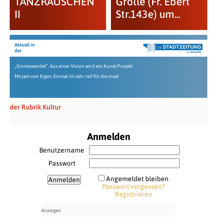
TANZRAUSCHEN
Grölle (Fr. Ebert
II
Str.143e) um...
Aktuell in
der
„Sinneswandel“: Aus einer Vision wird ein Kunst-Projekt
Mirjam von Eigen: Einmal im Jahr reif für die Insel
der Rubrik Kultur
Anmelden
Benutzername
Passwort
Angemeldet bleiben
Passwort vergessen?
Registrieren