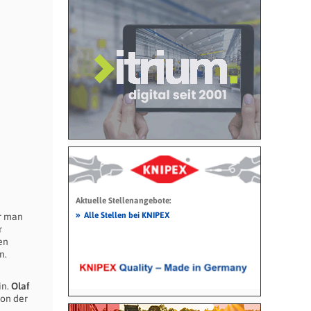
Aktuelle Stellenangebote:
»
Alle Stellen bei KNIPEX
er man
r
en
n.
in.
Olaf
ion der