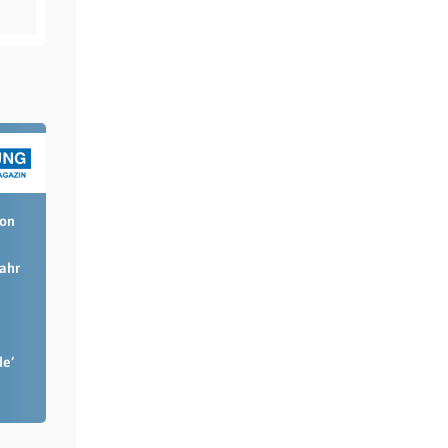
ion
Jahr
de‘