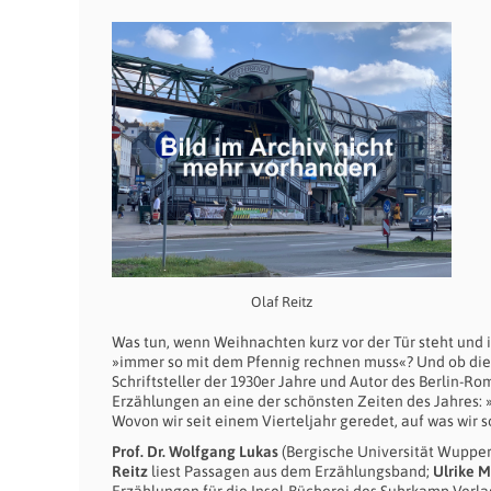
Olaf Reitz
Was tun, wenn Weihnachten kurz vor der Tür steht und 
»immer so mit dem Pfennig rechnen muss«? Und ob die 
Schriftsteller der 1930er Jahre und Autor des Berlin-R
Erzählungen an eine der schönsten Zeiten des Jahres: 
Wovon wir seit einem Vierteljahr geredet, auf was wir s
Prof. Dr. Wolfgang Lukas
(Bergische Universität Wuppert
Reitz
liest Passagen aus dem Erzählungsband;
Ulrike 
Erzählungen für die Insel-Bücherei des Suhrkamp Verla