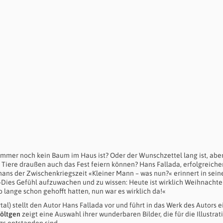
immer noch kein Baum im Haus ist? Oder der Wunschzettel lang ist, ab
Tiere draußen auch das Fest feiern können? Hans Fallada, erfolgreiche
omans der Zwischenkriegszeit «Kleiner Mann – was nun?« erinnert in sein
»Dies Gefühl aufzuwachen und zu wissen: Heute ist wirklich Weihnachte
o lange schon gehofft hatten, nun war es wirklich da!«
al) stellt den Autor Hans Fallada vor und führt in das Werk des Autors e
Möltgen
zeigt eine Auswahl ihrer wunderbaren Bilder, die für die Illustrat
gs entstanden sind.