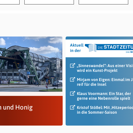
Aktuell
in der
„Sinneswandel“: Aus einer Vis
wird ein Kunst-Projekt
Mirjam von Eigen: Einmal im 
reif für die Insel
Klaus Voormann: Ein Star, der
gerne eine Nebenrolle spielt
h und Honig
Kristof Stößel: Mit ‚Hitzeperio
in die Sommer-Saison