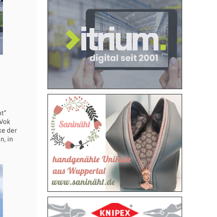
nt“
 Vok
ke der
n, in