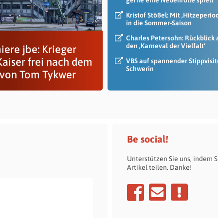
gerne eine Nebenrolle spielt
Kristof Stößel: Mit ‚Hitzeperio
in die Sommer-Saison
Charles Petersohn: Rückblick 
den ‚Karneval der Vielfalt‘
iere jbe: Krieger
Kaiser frei nach dem
VBS auf spannender Stippvisit
Schwerin
 von Tom Tykwer
Be social!
Unterstützen Sie uns, indem S
Artikel teilen. Danke!