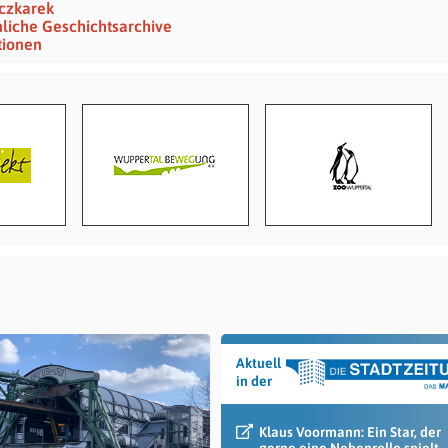
eczkarek
nliche Geschichtsarchive
tionen
Aktuell
in der
Klaus Voormann: Ein Star, der