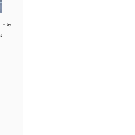
n Hiby
ls