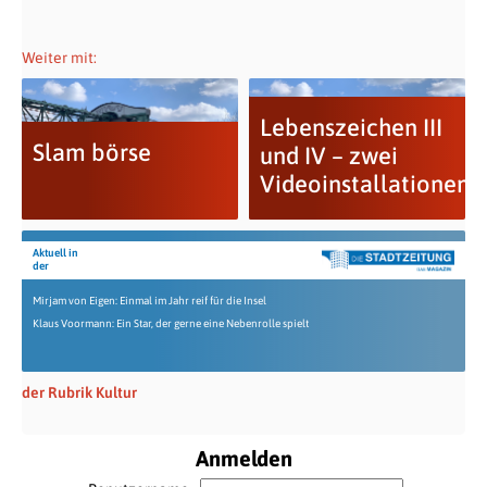
Weiter mit:
Lebenszeichen III
Slam börse
und IV – zwei
Videoinstallationen
Aktuell in
der
Mirjam von Eigen: Einmal im Jahr reif für die Insel
Klaus Voormann: Ein Star, der gerne eine Nebenrolle spielt
der Rubrik Kultur
Anmelden