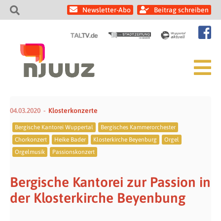
Newsletter-Abo
Beitrag schreiben
04.03.2020
Klosterkonzerte
Bergische Kantorei Wuppertal
Bergisches Kammerorchester
Chorkonzert
Heike Bader
Klosterkirche Beyenburg
Orgel
Orgelmusik
Passionskonzert
Bergische Kantorei zur Passion in
der Klosterkirche Beyenbung