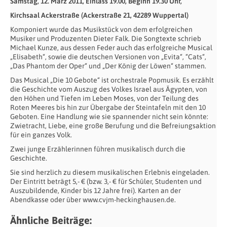
Samstag, 12. März 2011, Einlass 19.00, Beginn 19.30 Uhr,
Kirchsaal Ackerstraße (Ackerstraße 21, 42289 Wuppertal)
Komponiert wurde das Musikstück von dem erfolgreichen
Musiker und Produzenten Dieter Falk. Die Songtexte schrieb
Michael Kunze, aus dessen Feder auch das erfolgreiche Musical
„Elisabeth“, sowie die deutschen Versionen von „Evita“, “Cats“,
„Das Phantom der Oper“ und „Der König der Löwen“ stammen.
Das Musical „Die 10 Gebote“ ist orchestrale Popmusik. Es erzählt
die Geschichte vom Auszug des Volkes Israel aus Ägypten, von
den Höhen und Tiefen im Leben Moses, von der Teilung des
Roten Meeres bis hin zur Übergabe der Steintafeln mit den 10
Geboten. Eine Handlung wie sie spannender nicht sein könnte:
Zwietracht, Liebe, eine große Berufung und die Befreiungsaktion
für ein ganzes Volk.
Zwei junge Erzählerinnen führen musikalisch durch die
Geschichte.
Sie sind herzlich zu diesem musikalischen Erlebnis eingeladen.
Der Eintritt beträgt 5,- € (bzw. 3,- € für Schüler, Studenten und
Auszubildende, Kinder bis 12 Jahre frei). Karten an der
Abendkasse oder über www.cvjm-heckinghausen.de.
Ähnliche Beiträge: