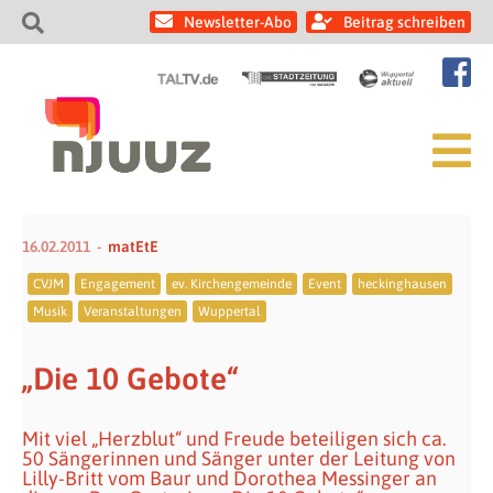
Newsletter-Abo
Beitrag schreiben
16.02.2011
matEtE
CVJM
Engagement
ev. Kirchengemeinde
Event
heckinghausen
Musik
Veranstaltungen
Wuppertal
„Die 10 Gebote“
Mit viel „Herzblut“ und Freude beteiligen sich ca.
50 Sängerinnen und Sänger unter der Leitung von
Lilly-Britt vom Baur und Dorothea Messinger an