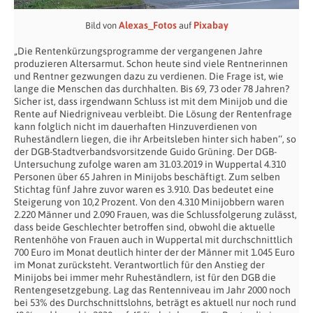
Alexas_Fotos
Pixabay
Bild von
auf
„Die Rentenkürzungsprogramme der vergangenen Jahre
produzieren Altersarmut. Schon heute sind viele Rentnerinnen
und Rentner gezwungen dazu zu verdienen. Die Frage ist, wie
lange die Menschen das durchhalten. Bis 69, 73 oder 78 Jahren?
Sicher ist, dass irgendwann Schluss ist mit dem Minijob und die
Rente auf Niedrigniveau verbleibt. Die Lösung der Rentenfrage
kann folglich nicht im dauerhaften Hinzuverdienen von
Ruheständlern liegen, die ihr Arbeitsleben hinter sich haben‘‘, so
der DGB-Stadtverbandsvorsitzende Guido Grüning. Der DGB-
Untersuchung zufolge waren am 31.03.2019 in Wuppertal 4.310
Personen über 65 Jahren in Minijobs beschäftigt. Zum selben
Stichtag fünf Jahre zuvor waren es 3.910. Das bedeutet eine
Steigerung von 10,2 Prozent. Von den 4.310 Minijobbern waren
2.220 Männer und 2.090 Frauen, was die Schlussfolgerung zulässt,
dass beide Geschlechter betroffen sind, obwohl die aktuelle
Rentenhöhe von Frauen auch in Wuppertal mit durchschnittlich
700 Euro im Monat deutlich hinter der der Männer mit 1.045 Euro
im Monat zurücksteht. Verantwortlich für den Anstieg der
Minijobs bei immer mehr Ruheständlern, ist für den DGB die
Rentengesetzgebung. Lag das Rentenniveau im Jahr 2000 noch
bei 53% des Durchschnittslohns, beträgt es aktuell nur noch rund