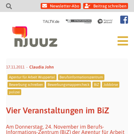
Newsletter-Abo
Beitrag schreiben
17.11.2011
Claudia John
Agentur für Arbeit Wuppertal
Berufsinformationszentrum
Bewerbung schreiben
Bewerbungsmappencheck
BiZ
Jobbörse
polizei
Vier Veranstaltungen im BiZ
Am Donnerstag, 24. November im Berufs-
Informations-Zentrum (BiZ) der Agentur für Arbeit