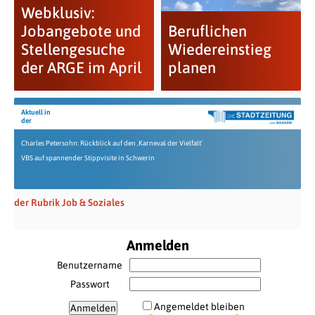
Webklusiv:
Jobangebote und
Beruflichen
Stellengesuche
Wiedereinstieg
der ARGE im April
planen
Aktuell in
der
Charles Petersohn: Rückblick auf den ‚Karneval der Vielfalt‘
VBS auf spannender Stippvisite in Schwerin
der Rubrik Job & Soziales
Anmelden
Benutzername
Passwort
Angemeldet bleiben