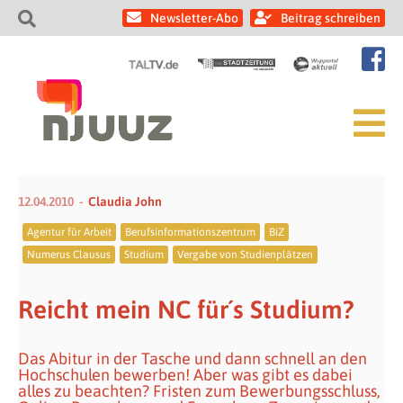
Newsletter-Abo
Beitrag schreiben
12.04.2010
Claudia John
Agentur für Arbeit
Berufsinformationszentrum
BiZ
Numerus Clausus
Studium
Vergabe von Studienplätzen
Reicht mein NC für´s Studium?
Das Abitur in der Tasche und dann schnell an den
Hochschulen bewerben! Aber was gibt es dabei
alles zu beachten? Fristen zum Bewerbungsschluss,