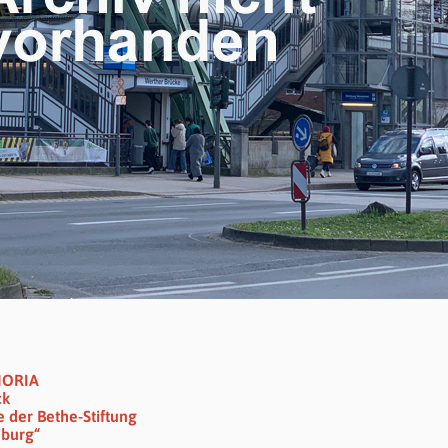
HORIA
ck
 der Bethe-Stiftung
nburg“