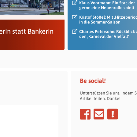
Klaus Voormann: Ein Star, der
gerne eine Nebenrolle spielt
Kristof Stößel: Mit ‚Hitzeperio
in die Sommer-Saison
rin statt Bankerin
Charles Petersohn: Rückblick 
den ‚Karneval der Vielfalt‘
Be social!
Unterstützen Sie uns, indem S
Artikel teilen. Danke!