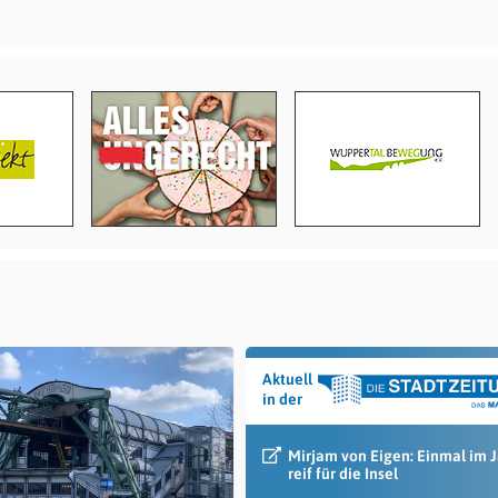
Aktuell
in der
Mirjam von Eigen: Einmal im 
reif für die Insel