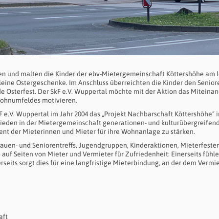
ten und malten die Kinder der ebv-Mietergemeinschaft Köttershöhe am 
kleine Ostergeschenke. Im Anschluss überreichten die Kinder den Senior
e Osterfest. Der SkF e.V. Wuppertal möchte mit der Aktion das Miteina
Wohnumfeldes motivieren.
e.V. Wuppertal im Jahr 2004 das „Projekt Nachbarschaft Köttershöhe“ i
 Frieden in der Mietergemeinschaft generationen- und kulturübergreifen
t der Mieterinnen und Mieter für ihre Wohnanlage zu stärken.
rauen- und Seniorentreffs, Jugendgruppen, Kinderaktionen, Mieterfeste
auf Seiten von Mieter und Vermieter für Zufriedenheit: Einerseits fühle
rseits sorgt dies für eine langfristige Mieterbindung, an der dem Vermi
aft