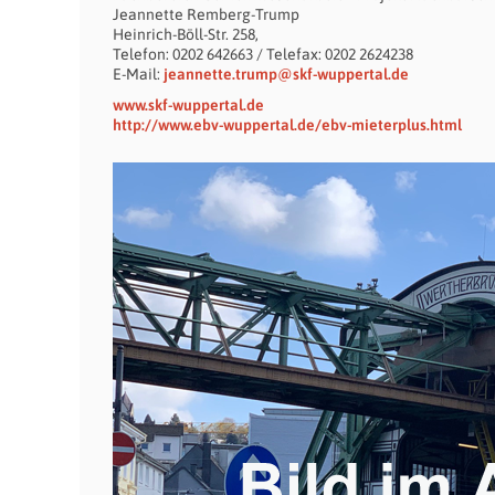
Jeannette Remberg-Trump
Heinrich-Böll-Str. 258,
Telefon: 0202 642663 / Telefax: 0202 2624238
E-Mail:
jeannette.trump@skf-wuppertal.de
www.skf-wuppertal.de
http://www.ebv-wuppertal.de/ebv-mieterplus.html