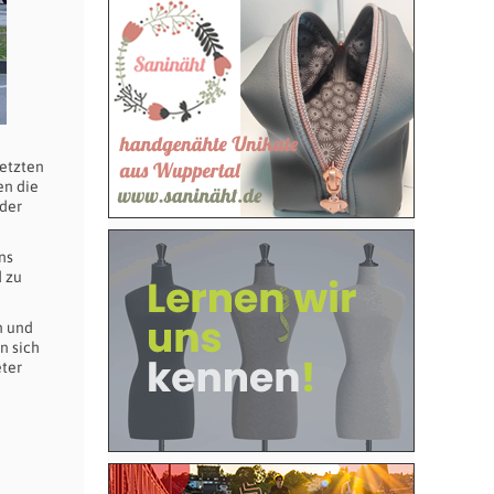
letzten
en die
nder
ns
d zu
n und
n sich
eter