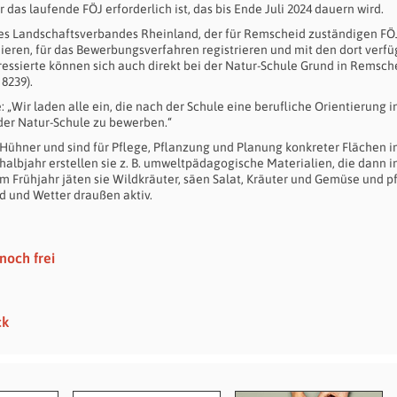
r das laufende FÖJ erforderlich ist, das bis Ende Juli 2024 dauern wird.
des Landschaftsverbandes Rheinland, der für Remscheid zuständigen FÖ
rmieren, für das Bewerbungsverfahren registrieren und mit den dort verf
essierte können sich auch direkt bei der Natur-Schule Grund in Remsche
8239).
 „Wir laden alle ein, die nach der Schule eine berufliche Orientierung i
 der Natur-Schule zu bewerben.“
e Hühner und sind für Pflege, Pflanzung und Planung konkreter Flächen 
albjahr erstellen sie z. B. umweltpädagogische Materialien, die dann i
 Frühjahr jäten sie Wildkräuter, säen Salat, Kräuter und Gemüse und p
d und Wetter draußen aktiv.
noch frei
ck