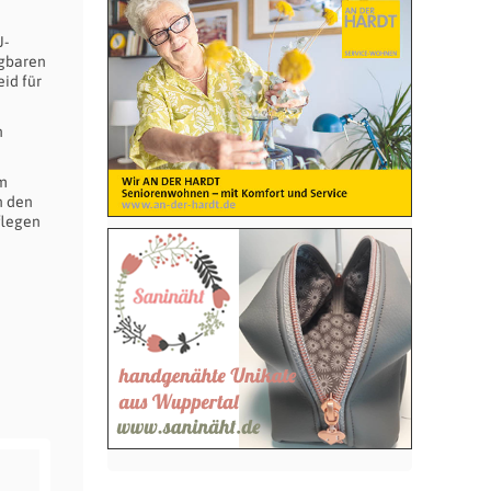
J-
ügbaren
id für
n
im
n den
flegen