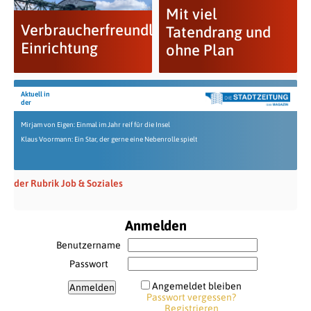
Mit viel
Verbraucherfreundliche
Tatendrang und
Einrichtung
ohne Plan
Aktuell in
der
Mirjam von Eigen: Einmal im Jahr reif für die Insel
Klaus Voormann: Ein Star, der gerne eine Nebenrolle spielt
der Rubrik Job & Soziales
Anmelden
Benutzername
Passwort
Angemeldet bleiben
Passwort vergessen?
Registrieren