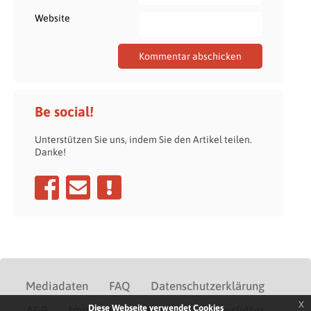
Website
Be social!
Unterstützen Sie uns, indem Sie den Artikel teilen.
Danke!
Mediadaten
FAQ
Datenschutzerklärung
x
Diese Webseite verwendet Cookies
AGB
Impressum
Kontakt
Newsletter