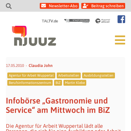
Newsletter-Abo
Beitrag schreiben
17.05.2010
Claudia John
Agentur für Arbeit Wuppertal
Arbeitsstellen
Ausbildungsstellen
Berufsinformationszentrum
BiZ
Martin Klebe
Infobörse „Gastronomie und
Service“ am Mittwoch im BiZ
Die Agentur für Arbeit Wuppertal lädt alle