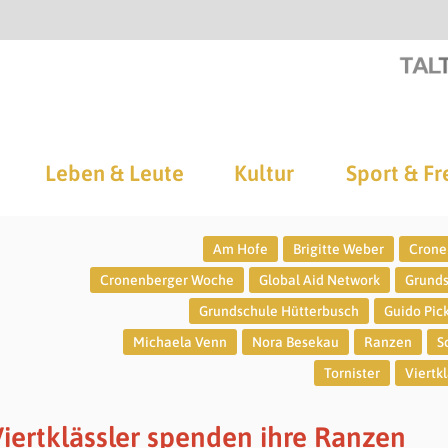
Leben & Leute
Kultur
Sport & Fr
Am Hofe
Brigitte Weber
Crone
Cronenberger Woche
Global Aid Network
Grund
Grundschule Hütterbusch
Guido Pic
Michaela Venn
Nora Besekau
Ranzen
S
Tornister
Viertkl
iertklässler spenden ihre Ranzen