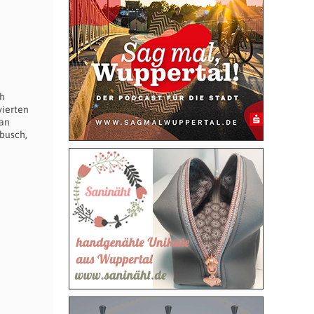
ch
vierten
 an
busch,