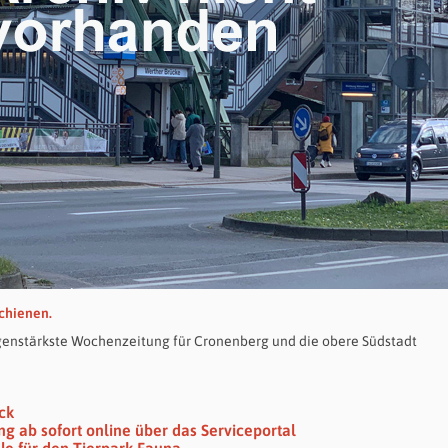
schienen.
agenstärkste Wochenzeitung für Cronenberg und die obere Südstadt
ck
 ab sofort online über das Serviceportal
e für den Tierpark Fauna