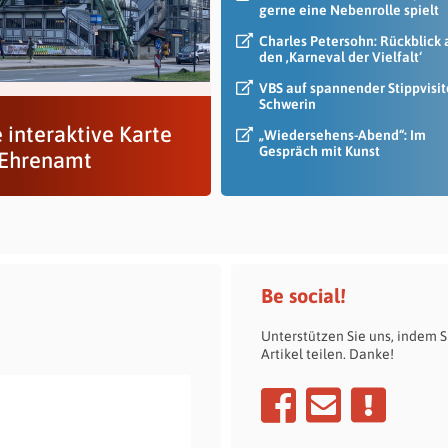
gerne eine Nebenrolle spielt
Charles Petersohn: Rückblick 
den ‚Karneval der Vielfalt‘
VBS auf spannender Stippvisit
Schwerin
 interaktive Karte
„Wiedersehens-Abend“: Im
Gespräch mit Kunst
s Ehrenamt
Be social!
Unterstützen Sie uns, indem S
Artikel teilen. Danke!