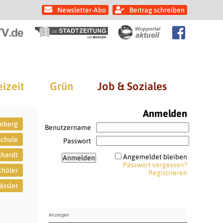
Newsletter-Abo
Beitrag schreiben
eizeit
Grün
Job & Soziales
Anmelden
nberg
Benutzername
schule
Passwort
khardt
Angemeldet bleiben
Passwort vergessen?
chüler
Registrieren
ässler