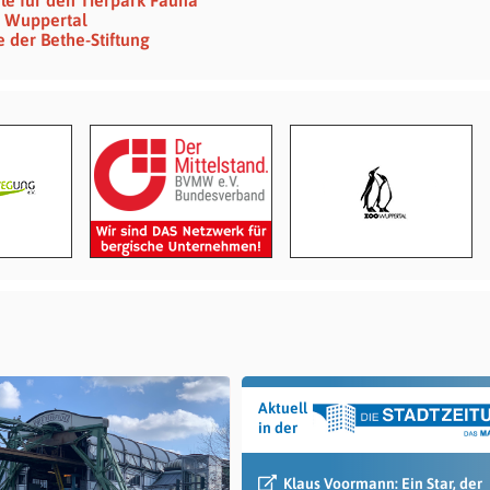
Z Wuppertal
 der Bethe-Stiftung
Aktuell
in der
Klaus Voormann: Ein Star, der