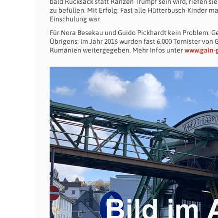
bald Rucksack statt Ranzen Trumpf sein wird, riefen sie 
zu befüllen. Mit Erfolg: Fast alle Hütterbusch-Kinder 
Einschulung war.
Für Nora Besekau und Guido Pickhardt kein Problem: G
Übrigens: Im Jahr 2016 wurden fast 6.000 Tornister von
Rumänien weitergegeben. Mehr Infos unter
www.gain-