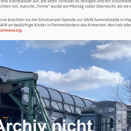
ihre Viertklässler auf, die alten Tornister zu reinigen und mit Schulmate
machten mit, manche „Tonne“ wurde am Montag voller überreicht, als sie 
erne brachten sie die Schulranzen-Spende zur GAiN-Sammelstelle in Ha
 GAiN an bedürftige Kinder in Partnerländern wie Armenien, den Irak ode
germany.org
.