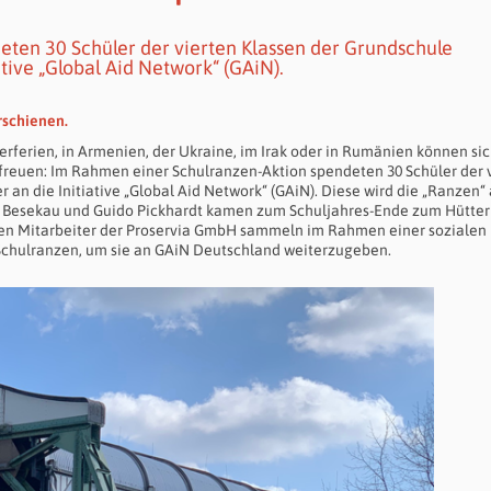
ten 30 Schüler der vierten Klassen der Grundschule
ative „Global Aid Network“ (GAiN).
rschienen.
erferien, in Armenien, der Ukraine, im Irak oder in Rumänien können si
 freuen: Im Rahmen einer Schulranzen-Aktion spendeten 30 Schüler der 
 an die Initiative „Global Aid Network“ (GAiN). Diese wird die „Ranzen“
ra Besekau und Guido Pickhardt kamen zum Schuljahres-Ende zum Hütter
en Mitarbeiter der Proservia GmbH sammeln im Rahmen einer sozialen
l Schulranzen, um sie an GAiN Deutschland weiterzugeben.