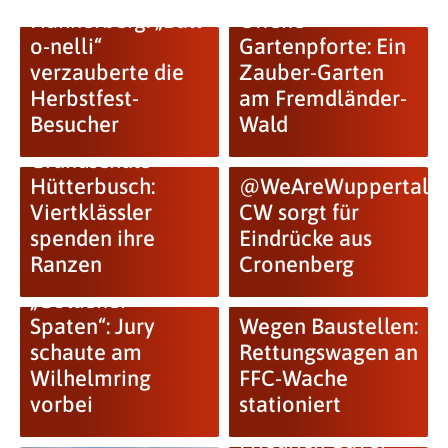
Hahnerberg: „Ball-
Offene
o-nelli“
Gartenpforte: Ein
verzauberte die
Zauber-Garten
Herbstfest-
am Fremdländer-
Besucher
Wald
Grundschule
Hütterbusch:
@WeAreWuppertal:
Viertklässler
CW sorgt für
spenden ihre
Eindrücke aus
Ranzen
Cronenberg
„Goldener
Spaten“: Jury
Wegen Baustellen:
schaute am
Rettungswagen an
Wilhelmring
FFC-Wache
vorbei
stationiert
Friedrich-Bayer-