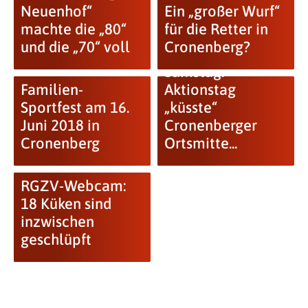
Neuenhof“
Ein „großer Wurf“
machte die „80“
für die Retter in
und die „70“ voll
Cronenberg?
Langer Kunst-
Samstag:
Familien-
Aktionstag
Sportfest am 16.
„küsste“
Juni 2018 in
Cronenberger
Cronenberg
Ortsmitte...
RGZV-Webcam:
18 Küken sind
inzwischen
geschlüpft