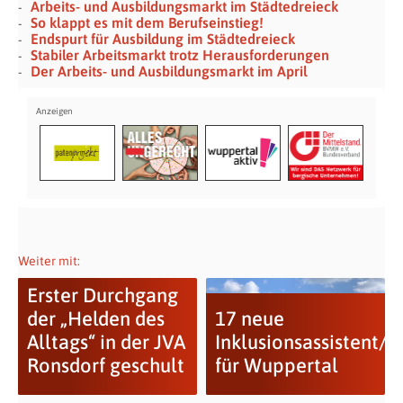
Arbeits- und Ausbildungsmarkt im Städtedreieck
So klappt es mit dem Berufseinstieg!
Endspurt für Ausbildung im Städtedreieck
Stabiler Arbeitsmarkt trotz Herausforderungen
Der Arbeits- und Ausbildungsmarkt im April
Weiter mit:
Erster Durchgang
der „Helden des
17 neue
Alltags“ in der JVA
Inklusionsassistent/i
Ronsdorf geschult
für Wuppertal