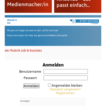
Medienmacher/in
passt einfach...
Aktuell in
der
Mirjam von Eigen: Einmal im Jahr reif für die Insel
Klaus Voormann: Ein Star, der gerne eine Nebenrolle spielt
der Rubrik Job & Soziales
Anmelden
Benutzername
Passwort
Angemeldet bleiben
Passwort vergessen?
Registrieren