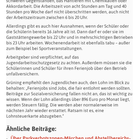
schweren Gegenständen, das Hantieren mit Chemikalien oder
Akkordarbeit. Die Arbeitszeit von acht Stunden am Tag und 40
Stunden pro Woche darf nicht überschritten werden, auch nicht
der Arbeitszeitraum zwischen 6 bis 20 Uhr.
Allerdings gibt es auch hier Ausnahmen, wenn der Schüler oder
die Schülerin bereits 16 Jahre alt ist. Dann darf er oder sie im
Gaststättengewerbe bis 22 Uhr und in mehrschichtigen Betrieben
bis 23 Uhr arbeiten. Wochenendarbeit ist ebenfalls tabu – außer
zum Beispiel bei Sportveranstaltungen.
Arbeitgeber sind verpflichtet, auf das
Jugendarbeitsschutzgesetz zu achten. Außerdem müssen sie die
Schülerinnen und Schüler für ihren Ferienjob über den Betrieb
unfallversichern.
Grüning empfiehlt den Jugendlichen auch, den Lohn im Blick zu
behalten: „Ferienjobs sind Jobs, die fair entlohnt werden sollten.
Beiträge zur Sozialversicherung fallen nicht an, das ist wichtig zu
wissen. Wenn der Lohn allerdings über 896 Euro pro Monat liegt,
werden Steuern fällig. Die werden aber normalerweise im
nächsten Jahr wieder erstattet. Ratsam ist es, eine
Lohnsteuerkarte abzugeben.“
Ähnliche Beiträge:
Über Parkverbotszonen-Märchen und Abstellbereichs-