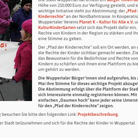
Höhe von 210.000 Euro zur Verfügung gestellt, und 
wichtige Initiative steht zur Abstimmung: der
„Pfad 
Kinderrechte“
an der Nordbahntrasse. In Kooperati
Wuppertaler Vereins
Planet K – Kultur für Alle e.V.
u
KulturKinderGarten
setzt sich das Projekt dafür ein,
Rechte von Kindern in der Region zu stärken und i
eine Stimme zu geben.
Der „Pfad der Kinderrechte“ soll ein Ort werden, an
die Rechte der Kinder sichtbar gemacht werden. Ziel
das Bewusstsein für die Bedürfnisse und Rechte von
Kindern zu schärfen und ihnen eine Plattform zu bi
um gehört zu werden.
Die Wuppertaler Bürger*innen sind aufgerufen, bis 
Mai ihre Stimme für dieses wichtige Projekt abzuge
Die Abstimmung erfolgt über die Plattform der Stad
sich Interessierte einmalig registrieren können. Mi
einfachen „Daumen hoch“ kann jeder seine Unters
für den „Pfad der Kinderrechte“ zeigen.
 besuchen Sie bitte den folgenden Link:
Projektbeschreibung
.
rer Stadt teilzunehmen und sich für die Rechte der Kinder in Wuppertal