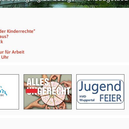
der Kinderrechte“
 aus?
ck
r für Arbeit
6 Uhr