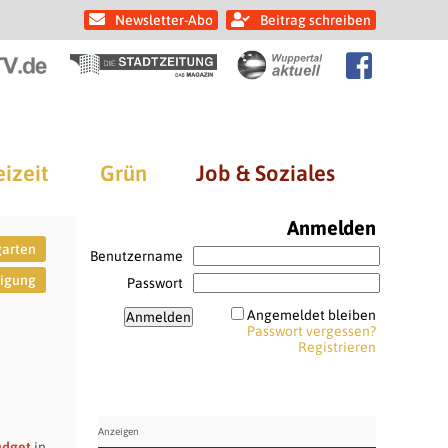
Newsletter-Abo
Beitrag schreiben
eizeit
Grün
Job & Soziales
Anmelden
garten
Benutzername
ligung
Passwort
Angemeldet bleiben
Passwort vergessen?
Registrieren
udget
in