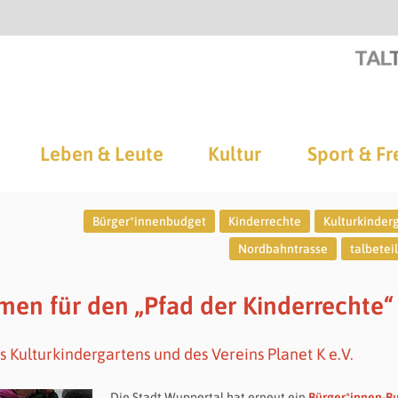
Leben & Leute
Kultur
Sport & Fr
Bürger*innenbudget
Kinderrechte
Kulturkinder
Nordbahntrasse
talbetei
mmen für den „Pfad der Kinderrechte“
 Kulturkindergartens und des Vereins Planet K e.V.
Die Stadt Wuppertal hat erneut ein
Bürger*innen-B