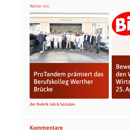
Weiter mit:
Bewe
ProTandem prämiert das
den 
Berufskolleg Werther
Wirt
Brücke
25. A
der Rubrik Job & Soziales
Kommentare