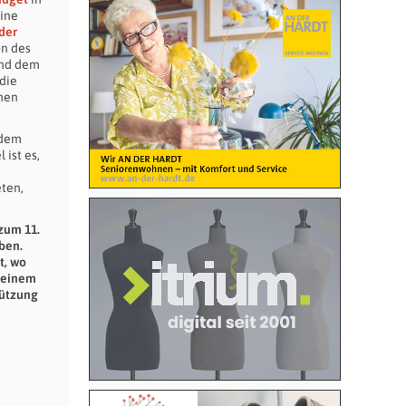
eine
der
on des
nd dem
 die
hnen
 dem
 ist es,
eten,
zum 11.
ben.
t, wo
t einem
tützung