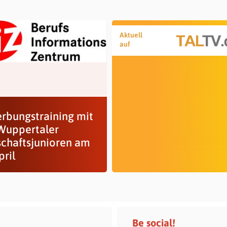
Aktuell
auf
rbungstraining mit
Wuppertaler
schaftsjunioren am
pril
Be social!