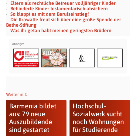
Eltern als rechtliche Betreuer volljähriger Kinder
Behinderte Kinder testamentarisch absichern
So klappt es mit dem Berufseinstieg!
Die Krawatte freut sich über eine große Spende der
Bethe-Stiftung
Was ihr getan habt meinen geringsten Brüdern
Weiter mit:
Barmenia bildet
Hochschul-
aus: 79 neue
Sozialwerk sucht
Auszubildende
noch Wohnungen
sind gestartet
für Studierende