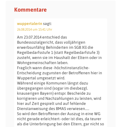
Kommentare
wuppertalerin
sagt:
26.08.2014 um 15:41 Uhr
Am 23.07.2014 entschied das
Bundessozialgericht, dass volljährigen
erwerbsunfähig Behinderten im SGB Xll die
Regelbedarfsstufe 1 (statt Regelbedarfstufe 3)
zusteht, wenn sie im Haushalt der Eltern oder in
Wohngemeinschaften leben.
Fraglich wann diese -höchstinstanzliche-
Entscheidung zugunsten der Betroffenen hier in
Wuppertal umgesetzt wird.
Während einige Kommunen längst dazu
übergegangen sind (sogar im diesbezgl.
knauserigen Bayern) entspr. Bescheide zu
korrigieren und Nachzahlungen zu leisten, wird
hier auf Zeit gespielt und auf fehlende
Dienstanweisung des BMAS verwiesen…..
So wird den Betroffenen der Auszug in eine WG
nicht gerade erleichtert- oder ist dies, da teurer
als die Unterbringung bei den Eltern, gar nicht so