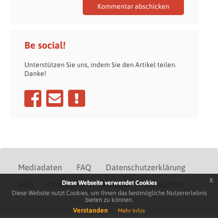
Be social!
Unterstützen Sie uns, indem Sie den Artikel teilen.
Danke!
Mediadaten
FAQ
Datenschutzerklärung
x
Diese Webseite verwendet Cookies
AGB
Impressum
Kontakt
Newsletter
Diese Website nutzt Cookies, um Ihnen das bestmögliche Nutzererlebnis
bieten zu können.
Verstanden
Mehr Infos