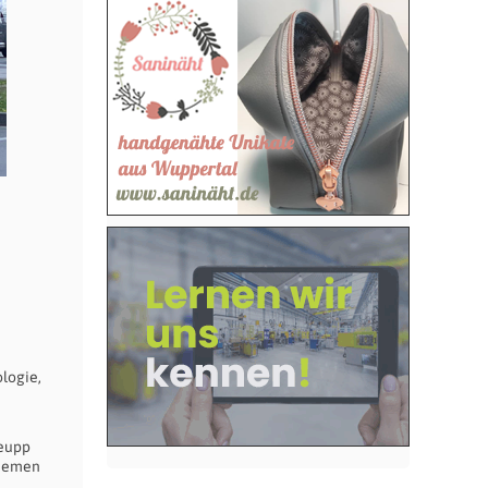
logie,
Keupp
Themen