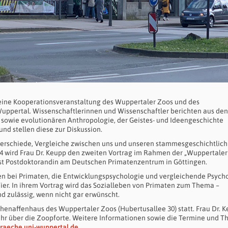
eine Kooperationsveranstaltung des Wuppertaler Zoos und des
Wuppertal. Wissenschaftlerinnen und Wissenschaftler berichten aus den
 sowie evolutionären Anthropologie, der Geistes- und Ideengeschichte
nd stellen diese zur Diskussion.
rschiede, Vergleiche zwischen uns und unseren stammesgeschichtlich
24 wird Frau Dr. Keupp den zweiten Vortrag im Rahmen der „Wuppertaler
st Postdoktorandin am Deutschen Primatenzentrum in Göttingen.
en bei Primaten, die Entwicklungspsychologie und vergleichende Psycho
Tier. In ihrem Vortrag wird das Sozialleben von Primaten zum Thema –
d zulässig, wenn nicht gar erwünscht.
chenaffenhaus des Wuppertaler Zoos (Hubertusallee 30) statt. Frau Dr. 
45 Uhr über die Zoopforte. Weitere Informationen sowie die Termine und 
praeche.uni-wuppertal.de