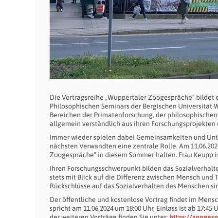
Die Vortragsreihe „Wuppertaler Zoogespräche“ bildet 
Philosophischen Seminars der Bergischen Universität 
Bereichen der Primatenforschung, der philosophischen
allgemein verständlich aus ihren Forschungsprojekten u
Immer wieder spielen dabei Gemeinsamkeiten und Unte
nächsten Verwandten eine zentrale Rolle. Am 11.06.20
Zoogespräche“ in diesem Sommer halten. Frau Keupp i
Ihren Forschungsschwerpunkt bilden das Sozialverhalt
stets mit Blick auf die Differenz zwischen Mensch und 
Rückschlüsse auf das Sozialverhalten des Menschen sin
Der öffentliche und kostenlose Vortrag findet im Mens
spricht am 11.06.2024 um 18:00 Uhr, Einlass ist ab 17:
der weiteren Vorträge finden Sie unter:
https://zooges