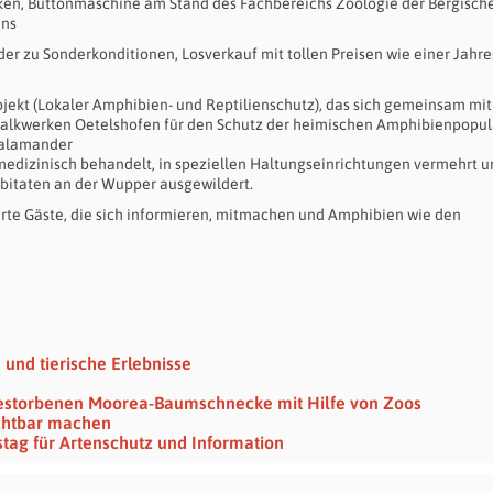
inken, Buttonmaschine am Stand des Fachbereichs Zoologie der Bergisch
ins
er zu Sonderkonditionen, Losverkauf mit tollen Preisen wie einer Jahre
ojekt (Lokaler Amphibien- und Reptilienschutz), das sich gemeinsam mi
Kalkwerken Oetelshofen für den Schutz der heimischen Amphibienpopul
Salamander
medizinisch behandelt, in speziellen Haltungseinrichtungen vermehrt u
abitaten an der Wupper ausgewildert.
ierte Gäste, die sich informieren, mitmachen und Amphibien wie den
und tierische Erlebnisse
gestorbenen Moorea-Baumschnecke mit Hilfe von Zoos
ichtbar machen
tag für Artenschutz und Information