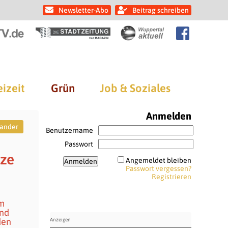
Newsletter-Abo
Beitrag schreiben
eizeit
Grün
Job & Soziales
Anmelden
ander
Benutzername
Passwort
nze
Angemeldet bleiben
Passwort vergessen?
Registrieren
em
und
den