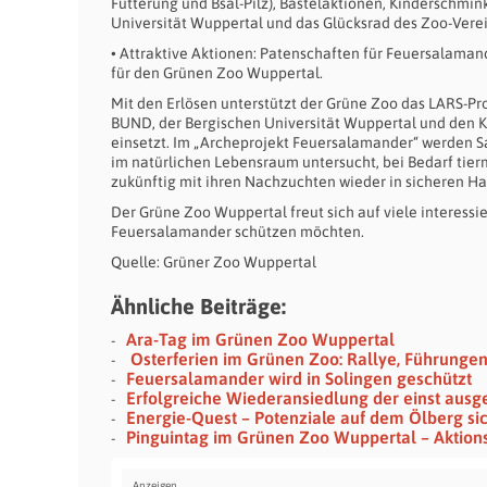
Fütterung und Bsal-Pilz), Bastelaktionen, Kinderschm
Universität Wuppertal und das Glücksrad des Zoo-Vere
• Attraktive Aktionen: Patenschaften für Feuersalamand
für den Grünen Zoo Wuppertal.
Mit den Erlösen unterstützt der Grüne Zoo das LARS-Pr
BUND, der Bergischen Universität Wuppertal und den 
einsetzt. Im „Archeprojekt Feuersalamander“ werden 
im natürlichen Lebensraum untersucht, bei Bedarf tier
zukünftig mit ihren Nachzuchten wieder in sicheren H
Der Grüne Zoo Wuppertal freut sich auf viele interess
Feuersalamander schützen möchten.
Quelle: Grüner Zoo Wuppertal
Ähnliche Beiträge:
Ara-Tag im Grünen Zoo Wuppertal
Osterferien im Grünen Zoo: Rallye, Führungen 
Feuersalamander wird in Solingen geschützt
Erfolgreiche Wiederansiedlung der einst aus
Energie-Quest – Potenziale auf dem Ölberg s
Pinguintag im Grünen Zoo Wuppertal – Aktions