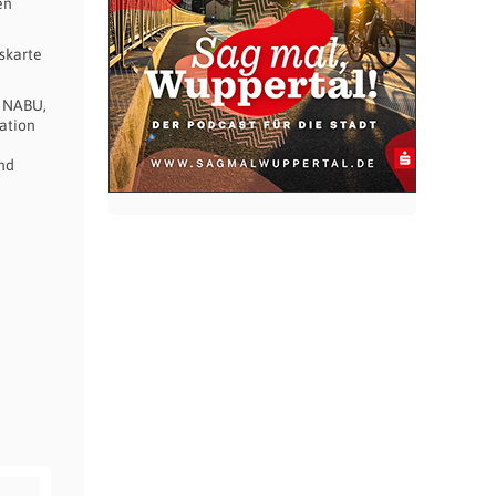
en
skarte
t NABU,
ation
nd