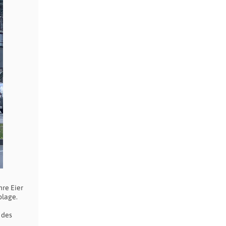
hre Eier
blage.
 des