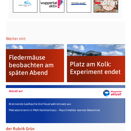
Weiter mit:
Fledermäuse
Platz am Kolk:
beobachten am
Experiment endet
späten Abend
Aktuell auf
Brennende Gasflasche löst Feuerwehreinsatz aus
Matratze brennt in Mehrfamilienhaus – Rauchmelder warnen Bewohner
der Rubrik Grün