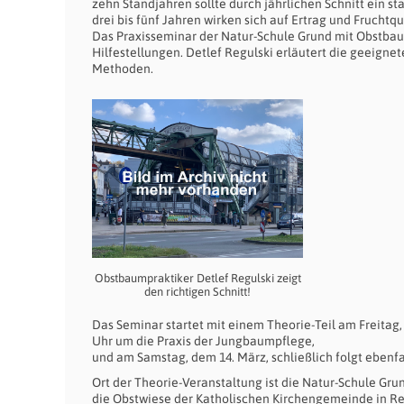
zehn Standjahren sollte durch jährlichen Schnitt ein 
drei bis fünf Jahren wirken sich auf Ertrag und Fruchtqu
Das Praxisseminar der Natur-Schule Grund mit Obstbaum
Hilfestellungen. Detlef Regulski erläutert die geeigne
Methoden.
Obstbaumpraktiker Detlef Regulski zeigt
den richtigen Schnitt!
Das Seminar startet mit einem Theorie-Teil am Freitag,
Uhr um die Praxis der Jungbaumpflege,
und am Samstag, dem 14. März, schließlich folgt ebenfal
Ort der Theorie-Veranstaltung ist die Natur-Schule Gru
die Obstwiese der Katholischen Kirchengemeinde in Rem