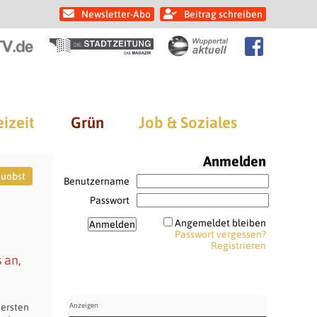
Newsletter-Abo
Beitrag schreiben
eizeit
Grün
Job & Soziales
Anmelden
euobst
Benutzername
Passwort
Angemeldet bleiben
Passwort vergessen?
Registrieren
 an,
 ersten