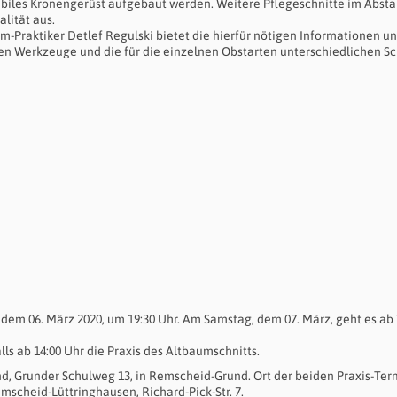
stabiles Kronengerüst aufgebaut werden. Weitere Pflegeschnitte im Abst
alität aus.
-Praktiker Detlef Regulski bietet die hierfür nötigen Informationen u
ten Werkzeuge und die für die einzelnen Obstarten unterschiedlichen Sc
 dem 06. März 2020, um 19:30 Uhr. Am Samstag, dem 07. März, geht es ab 
ls ab 14:00 Uhr die Praxis des Altbaumschnitts.
nd, Grunder Schulweg 13, in Remscheid-Grund. Ort der beiden Praxis-Term
scheid-Lüttringhausen, Richard-Pick-Str. 7.