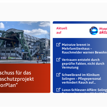
Aktuell
auf
Matratze brennt in
Mehrfamilienhaus –
Rauchmelder warnen Bewohn
Vertrauen entsteht durch
geprüfte Fakten, nicht durch
Vermutung
schuss für das
Schwelbrand im Klinikum
aschutzprojekt
Solingen – Pflegepersonal
verhindert Rauch auf...
torPlan“
Luxus-Schleuser-Affäre: Soling
Beigeordneter Jan Welzel blei
im Dienst