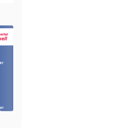
er
er
bt