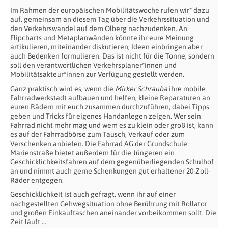
Im Rahmen der europäischen Mobilitätswoche rufen wir* dazu
auf, gemeinsam an diesem Tag über die Verkehrssituation und
den Verkehrswandel auf dem Ölberg nachzudenken. An
Flipcharts und Metaplanwänden könnte ihr eure Meinung
artikulieren, miteinander diskutieren, Ideen einbringen aber
auch Bedenken formulieren. Das ist nicht für die Tonne, sondern
soll den verantwortlichen Verkehrsplaner*innen und
Mobilitätsakteur*innen zur Verfügung gestellt werden.
Ganz praktisch wird es, wenn die
Mirker Schrauba
ihre mobile
Fahrradwerkstadt aufbauen und helfen, kleine Reparaturen an
euren Rädern mit euch zusammen durchzuführen, dabei Tipps
geben und Tricks für eigenes Handanlegen zeigen. Wer sein
Fahrrad nicht mehr mag und wem es zu klein oder groß ist, kann
es auf der Fahrradbörse zum Tausch, Verkauf oder zum
Verschenken anbieten. Die Fahrrad AG der Grundschule
Marienstraße bietet außerdem für die Jüngeren ein
Geschicklichkeitsfahren auf dem gegenüberliegenden Schulhof
an und nimmt auch gerne Schenkungen gut erhaltener 20-Zoll-
Räder entgegen.
Geschicklichkeit ist auch gefragt, wenn ihr auf einer
nachgestellten Gehwegsituation ohne Berührung mit Rollator
und großen Einkauftaschen aneinander vorbeikommen sollt. Die
Zeit läuft …