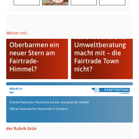
Weiter mit:
Faire Woche: Die:
Oberbarmen ein
Umweltberatung
neuer Stern am
macht mit – die
Fairtrade-
Fairtrade Town
Himmel?
nicht?
Aktuell in
der
Charles Petersohn: Rückblick auf den ‚Karneval der Vielfalt‘
VBS auf spannender Stippvisite in Schwerin
der Rubrik Grün