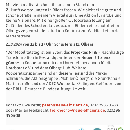
Mit viel Kreativität könnt ihr an einem Stand eure
Zukunftsvorstellungen in Bilder fassen. Wie sieht eine gute und
schöne Straße in meinem Viertel aus? Eine Aktion für große und
kleine Visionäre. Mit einer großen Outdoorausstellung am
Geländer des Schusterplatzes u.a. mit Bildern eines autofreien
Ölbergs zeigen wir den direkten Kontrast zur Wirklichkeit in der
Marienstraße.
21.9.2024 von 12 bis 17 Uhr, Schusterplatz, Ölberg
*Der Mobilitätstag ist ein Event des
Projektes NTiB
– Nachhaltige
Transformation in Bestandquartieren der
Neuen Effizienz
gGmbH
in Kooperation mit den Unternehmer/innen für die
Nordstadt e.V. und dem Ölberg-Hub. Weitere
Kooperationspartner sind an diesem Tag sind die Mirker
Schrauba, die Aktionsgruppe „Mobiler Ölberg“, die Grundschule
Marienstraße und der ADFC Wuppertal/Solingen. Gefördert von
der DBU – Deutsche Bundesstiftung Umwelt.
Kontakt: Uwe Peter,
peter@neue-effizienz.de
, 0202 96 35 06-39
oder Marian Freiknecht,
freiknecht@neue-effizienz.de
, 0202 96
35 06-38