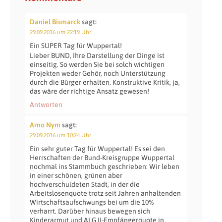
Daniel Bismarck
sagt:
29.09.2016 um 22:19 Uhr
Ein SUPER Tag für Wuppertal!
Lieber BUND, Ihre Darstellung der Dinge ist
einseitig. So werden Sie bei solch wichtigen
Projekten weder Gehör, noch Unterstützung
durch die Bürger erhalten. Konstruktive Kritik, ja,
das wäre der richtige Ansatz gewesen!
Antworten
Arno Nym
sagt:
29.09.2016 um 10:24 Uhr
Ein sehr guter Tag für Wuppertal! Es sei den
Herrschaften der Bund-Kreisgruppe Wuppertal
nochmal ins Stammbuch geschrieben: Wir leben
in einer schönen, grünen aber
hochverschuldeten Stadt, in der die
Arbeitslosenquote trotz seit Jahren anhaltenden
Wirtschaftsaufschwungs bei um die 10%
verharrt. Darüber hinaus bewegen sich
Kinderarmut und ALG II-Empfängerquote in