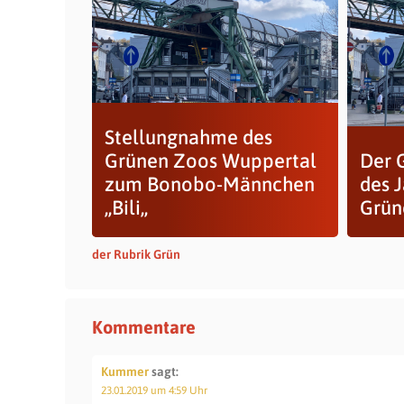
Stellungnahme des
Grünen Zoos Wuppertal
Der 
zum Bonobo-Männchen
des 
,,Bili,,
Grüne
der Rubrik Grün
Kommentare
Kummer
sagt:
23.01.2019 um 4:59 Uhr