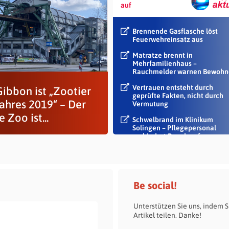
auf
Brennende Gasflasche löst
Feuerwehreinsatz aus
Matratze brennt in
Mehrfamilienhaus –
Rauchmelder warnen Bewohn
Vertrauen entsteht durch
Gibbon ist „Zootier
geprüfte Fakten, nicht durch
Jahres 2019“ – Der
Vermutung
 Zoo ist...
Schwelbrand im Klinikum
Solingen – Pflegepersonal
verhindert Rauch auf...
Be social!
Unterstützen Sie uns, indem S
Artikel teilen. Danke!