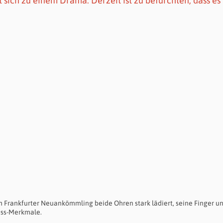
ich zu einem Drama. Derzeit ist zu befürchten, dass es
Frankfurter Neuankömmling beide Ohren stark lädiert, seine Finger u
Biss-Merkmale.