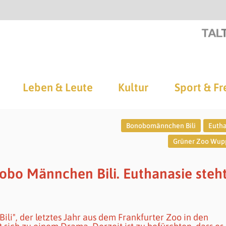
Leben & Leute
Kultur
Sport & Fr
Bonobomännchen Bili
Euth
Grüner Zoo Wup
bo Männchen Bili. Euthanasie steh
li", der letztes Jahr aus dem Frankfurter Zoo in den