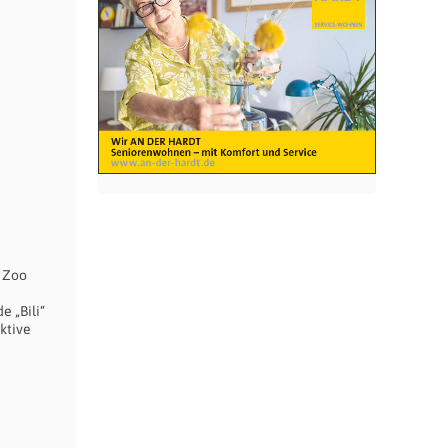
m Zoo
e
e „Bili“
ktive