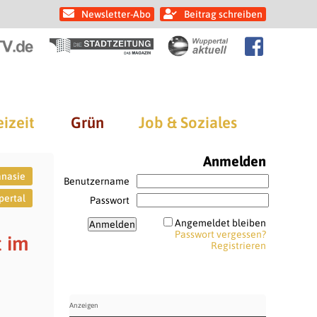
Newsletter-Abo
Beitrag schreiben
eizeit
Grün
Job & Soziales
Anmelden
anasie
Benutzername
pertal
Passwort
Angemeldet bleiben
Passwort vergessen?
t im
Registrieren