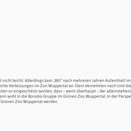
t nicht leicht. Allerdings kam „Bili“ nach mehreren Jahren Aufenthalt i
rliche Verletzungen im Zoo Wuppertal an. Dem Vernehmen nach sind di
ten so eingeschätzt worden, dass – wenn überhaupt – der alleinstehend
dann wohl in die Bonobo-Gruppe im Grünen Zoo Wuppertal. In der Perspe
m Grünen Zoo Wuppertal werden.