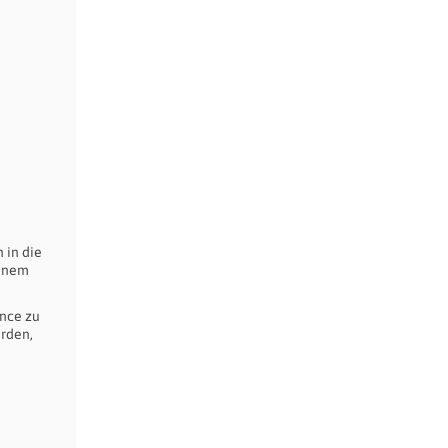
 in die
einem
ance zu
erden,