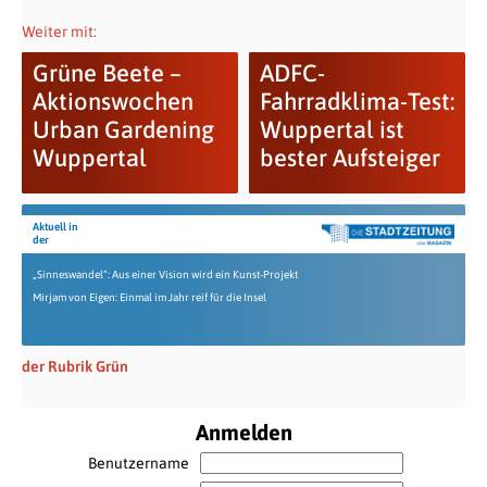
Weiter mit:
Grüne Beete –
ADFC-
Aktionswochen
Fahrradklima-Test:
Urban Gardening
Wuppertal ist
Wuppertal
bester Aufsteiger
Aktuell in
der
„Sinneswandel“: Aus einer Vision wird ein Kunst-Projekt
Mirjam von Eigen: Einmal im Jahr reif für die Insel
der Rubrik Grün
Anmelden
Benutzername