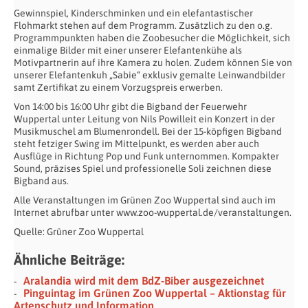
Gewinnspiel, Kinderschminken und ein elefantastischer
Flohmarkt stehen auf dem Programm. Zusätzlich zu den o.g.
Programmpunkten haben die Zoobesucher die Möglichkeit, sich
einmalige Bilder mit einer unserer Elefantenkühe als
Motivpartnerin auf ihre Kamera zu holen. Zudem können Sie von
unserer Elefantenkuh „Sabie“ exklusiv gemalte Leinwandbilder
samt Zertifikat zu einem Vorzugspreis erwerben.
Von 14:00 bis 16:00 Uhr gibt die Bigband der Feuerwehr
Wuppertal unter Leitung von Nils Powilleit ein Konzert in der
Musikmuschel am Blumenrondell. Bei der 15-köpfigen Bigband
steht fetziger Swing im Mittelpunkt, es werden aber auch
Ausflüge in Richtung Pop und Funk unternommen. Kompakter
Sound, präzises Spiel und professionelle Soli zeichnen diese
Bigband aus.
Alle Veranstaltungen im Grünen Zoo Wuppertal sind auch im
Internet abrufbar unter www.zoo-wuppertal.de/veranstaltungen.
Quelle: Grüner Zoo Wuppertal
Ähnliche Beiträge:
Aralandia wird mit dem BdZ-Biber ausgezeichnet
Pinguintag im Grünen Zoo Wuppertal – Aktionstag für
Artenschutz und Information