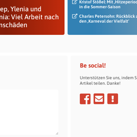
Kristof Stößel: Mit ‚Hitzeperio
in die Sommer-Saison
ep, Ylenia und
ia: Viel Arbeit nach
Charles Petersohn: Rückblick 
den ‚Karneval der Vielfalt‘
mschäden
Be social!
Unterstützen Sie uns, indem S
Artikel teilen. Danke!