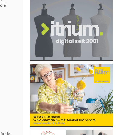
 die
elände