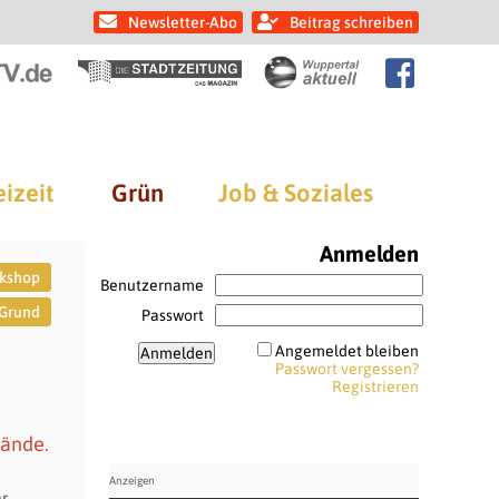
Newsletter-Abo
Beitrag schreiben
eizeit
Grün
Job & Soziales
Anmelden
rkshop
Benutzername
 Grund
Passwort
Angemeldet bleiben
Passwort vergessen?
Registrieren
lände.
r.