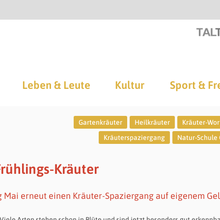
Leben & Leute
Kultur
Sport & Fr
Gartenkräuter
Heilkräuter
Kräuter-Wo
Kräuterspaziergang
Natur-Schule
Frühlings-Kräuter
g Mai erneut einen Kräuter-Spaziergang auf eigenem Ge
 Viele Arten stehen schon in Blüte und sind jetzt besonders gut erkennba