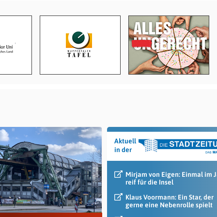
Aktuell
in der
Mirjam von Eigen: Einmal im 
reif für die Insel
Klaus Voormann: Ein Star, der
gerne eine Nebenrolle spielt