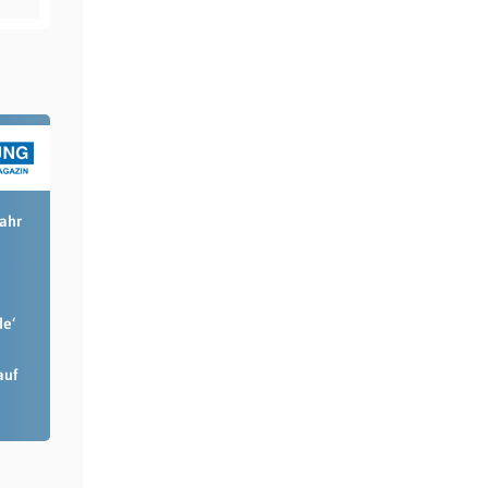
Jahr
de‘
auf