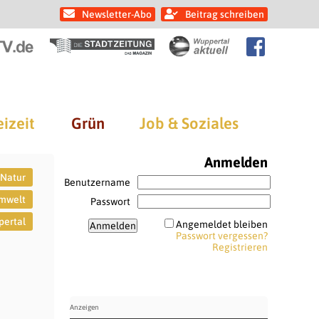
Newsletter-Abo
Beitrag schreiben
eizeit
Grün
Job & Soziales
Anmelden
Natur
Benutzername
mwelt
Passwort
ertal
Angemeldet bleiben
Passwort vergessen?
Registrieren