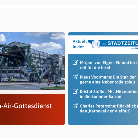
Aktuell
in der
Mirjam von Eigen: Einmal im 
reif für die Insel
Klaus Voormann: Ein Star, der
gerne eine Nebenrolle spielt
Kristof Stößel: Mit ‚Hitzeperio
in die Sommer-Saison
-Air-Gottesdienst
Charles Petersohn: Rückblick 
den ‚Karneval der Vielfalt‘