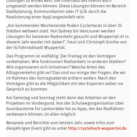
Lösungen zu entwickeln, die innerhalb des Events auch
umgesetzt werden können. Diese Lösungen können im Bereich
Stadtplanung, Kommunikation oder IT (z.B. durch die
Realisierung einer App) angesiedelt sein.
„Am kommenden Wochenende finden CycleHacks in über 35
Städten weltweit statt. Von Sydney bis Vancouver werden
Lösungen für besseren Radverkehr gesucht und Wuppertal ist in
diesem Jahr wieder mit dabei!“, freut sich Christoph Grothe von
der IG Fahrradstadt Wuppertal.
Das Programm ist vielfältig. Der Freitag ist den Vorträgen
vorbehalten. Wie funktioniert Radverkehr in anderen Städten?
Wie organisieren sich Initiativen? Welche Arten des
Alltagsverkehrs gibt es? Das sind nur einige der Fragen, die wir
im Rahmen des Vortragsabends erötern wollen. Nach den
Vorträgen gibt es die Möglichkeit mit den Experten selber ins
Gespräch zu kommen.
Am Samstag und Sonntag steht dann das Arbeiten an den
Projekten im Vordergund. Von der Schulwegorganisation über
Soundsysteme für Lastenräder bis zu Apps, die das Radfahren
verbessern können, ist alles möglich.
Beispiele und Berichte vom letzten Jahr, sowie Infos zum
diesjährigen Event gibt es unter
http://cyclehack-wuppertal.de
.