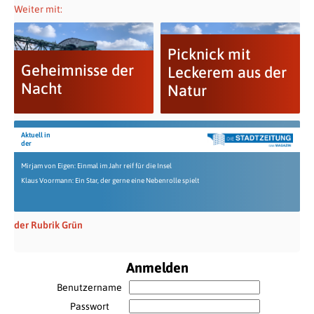
Weiter mit:
Picknick mit
Geheimnisse der
Leckerem aus der
Nacht
Natur
Aktuell in
der
Mirjam von Eigen: Einmal im Jahr reif für die Insel
Klaus Voormann: Ein Star, der gerne eine Nebenrolle spielt
der Rubrik Grün
Anmelden
Benutzername
Passwort