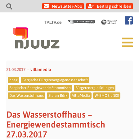
Newsletter-Abo
Beitrag schreiben
21.03.2017
villamedia
bbeg
Bergische Bürgerenergiegenossenschaft
Bergischer Energiewende Stammtisch
Bürgerenergie Solingen
Das Wasserstoffhaus
Stefan Bürk
VillaMedia
W-EMOBIL 100
Das Wasserstoffhaus –
Energiewendestammtisch
27.03.2017