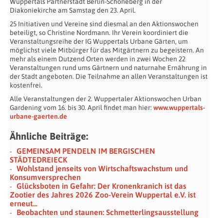
Wuppertals Partnerstadt Berlin-Schöneberg in der
Diakoniekirche am Samstag den 23. April.
25 Initiativen und Vereine sind diesmal an den Aktionswochen
beteiligt, so Christine Nordmann. Ihr Verein koordiniert die
Veranstaltungsreihe der IG Wuppertals Urbane Gärten, um
möglichst viele Mitbürger für das Mitgärtnern zu begeistern. An
mehr als einem Dutzend Orten werden in zwei Wochen 22
Veranstaltungen rund ums Gärtnern und naturnahe Ernährung in
der Stadt angeboten. Die Teilnahme an allen Veranstaltungen ist
kostenfrei.
Alle Veranstaltungen der 2. Wuppertaler Aktionswochen Urban
Gardening vom 16. bis 30. April findet man hier:
www.wuppertals-
urbane-gaerten.de
Ähnliche Beiträge:
GEMEINSAM PENDELN IM BERGISCHEN
STÄDTEDREIECK
Wohlstand jenseits von Wirtschaftswachstum und
Konsumversprechen
Glücksboten in Gefahr: Der Kronenkranich ist das
Zootier des Jahres 2026 Zoo-Verein Wuppertal e.V. ist
erneut…
Beobachten und staunen: Schmetterlingsausstellung