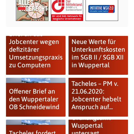
Brief an das
Jobcenter wegen
Neue Werte für
defizitärer
Unterkunftskosten
Umsetzungspraxis
im SGB II / SGB XII
zu Computern
in Wuppertal
Tacheles – PM v.
Offener Brief an
21.06.2020:
den Wuppertaler
Jobcenter hebelt
OB Schneidewind
Anspruch auf...
Ordnungsamt
Wuppertal
Tacheles fordert
untersagt