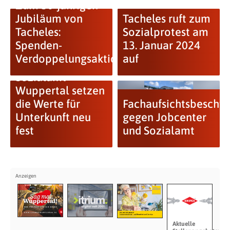
Zum 30-jährigen
Jubiläum von
Tacheles ruft zum
Tacheles:
Sozialprotest am
Spenden-
13. Januar 2024
Verdoppelungsaktion
auf
Jobcenter und
Sozialamt
Wuppertal setzen
die Werte für
Fachaufsichtsbeschw
Unterkunft neu
gegen Jobcenter
fest
und Sozialamt
Aktuelle