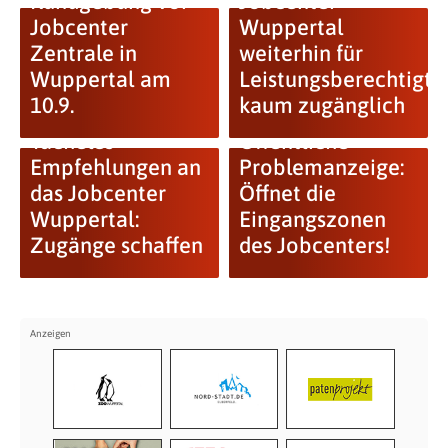
Kundgebung vor
Jobcenter
Jobcenter
Wuppertal
Zentrale in
weiterhin für
Wuppertal am
Leistungsberechtigte
10.9.
kaum zugänglich
Tacheles
Öffentliche
Empfehlungen an
Problemanzeige:
das Jobcenter
Öffnet die
Wuppertal:
Eingangszonen
Zugänge schaffen
des Jobcenters!