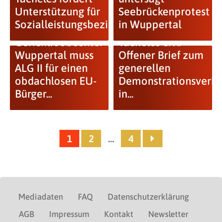
Unterstützung für
Seebrückenprotest
Sozialleistungsbeziehende
in Wuppertal
Gericht: Jobcenter
Tacheles e.V.:
Wuppertal muss
Offener Brief zum
ALG II für einen
generellen
obdachlosen EU-
Demonstrationsverb
Bürger...
in...
1
2
…
4
Mediadaten
FAQ
Datenschutzerklärung
AGB
Impressum
Kontakt
Newsletter