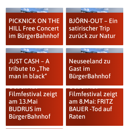
PICKNICK ON THE
BJÖRN-OUT – Ein
HILL Free Concert
satirischer Trip
im BürgerBahnhof
zurück zur Natur
JUST CASH – A
Neuseeland zu
tribute to „The
Gast im
man in black“
BürgerBahnhof
UeberMut-
UeberMut-
Filmfestival zeigt
Filmfestival zeigt
am 13.Mai
am 8.Mai: FRITZ
BUDRUS im
BAUER -Tod auf
BürgerBahnhof
Raten