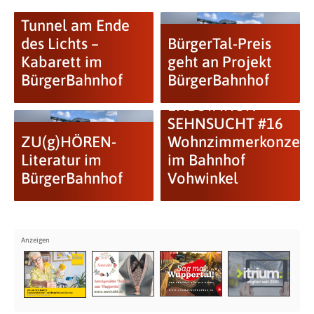
Tunnel am Ende
des Lichts –
BürgerTal-Preis
Kabarett im
geht an Projekt
BürgerBahnhof
BürgerBahnhof
ENDSTATION
SEHNSUCHT #16
ZU(g)HÖREN-
Wohnzimmerkonzert
Literatur im
im Bahnhof
BürgerBahnhof
Vohwinkel