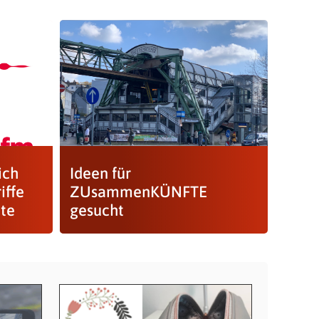
ich
Ideen für
iffe
ZUsammenKÜNFTE
ute
gesucht