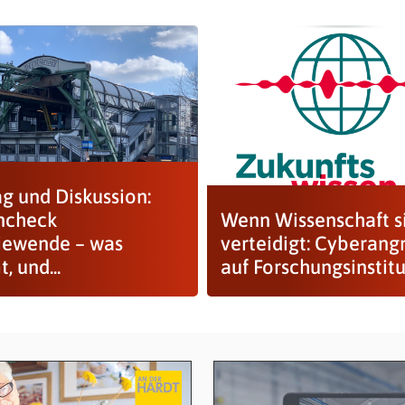
ag und Diskussion:
ncheck
Wenn Wissenschaft s
iewende – was
verteidigt: Cyberangr
, und...
auf Forschungsinstit