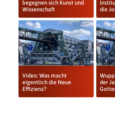
begegnen sich Kunst und
Insti
Wissenschaft
die J
Video: Was macht
Wuppe
eigentlich die Neue
der J
Effizienz?
Gotte