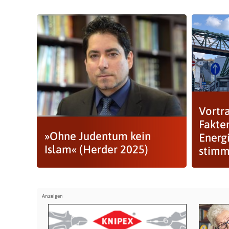
Vortr
Fakte
»Ohne Judentum kein
Energ
Islam« (Herder 2025)
stimmt