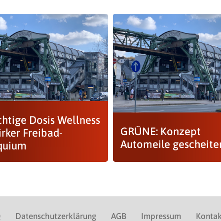
chtige Dosis Wellness
GRÜNE: Konzept
irker Freibad-
Automeile gescheiter
quium
Q
Datenschutzerklärung
AGB
Impressum
Kontak