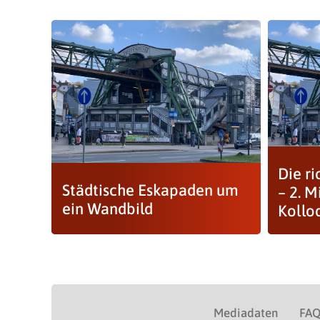
Die ri
Städtische Eskapaden um
– 2. M
ein Wandbild
Kollo
Mediadaten
FA