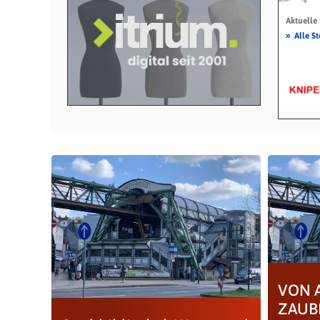
Aktuelle
»
Alle S
VON 
ZAUBE