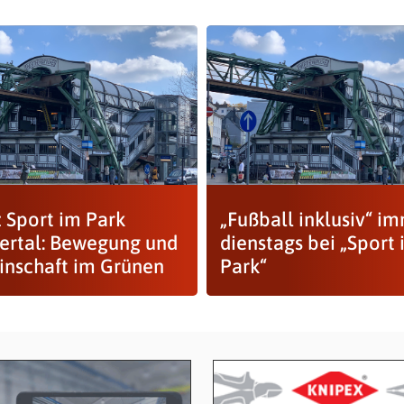
z Sport im Park
„Fußball inklusiv“ i
rtal: Bewegung und
dienstags bei „Sport
nschaft im Grünen
Park“