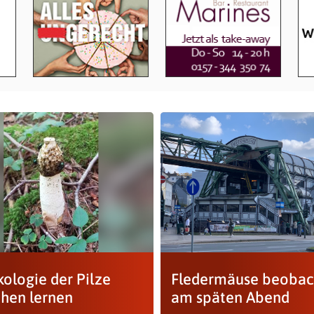
kologie der Pilze
Fledermäuse beobac
ehen lernen
am späten Abend