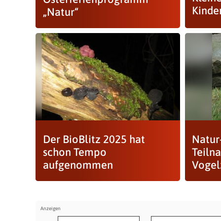
Kinde
„Natur“
Der BioBlitz 2025 hat
Natur-
schon Tempo
Teiln
aufgenommen
Vogel