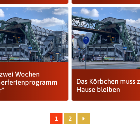
zwei Wochen
Das Körbchen muss 
erferienprogramm
Hause bleiben
r“
1
2