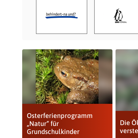
Osterferienprogramm
Die Ö
„Natur“ für
verst
Grundschulkinder