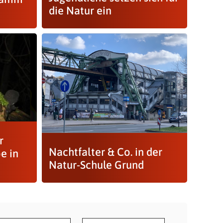
die Natur ein
r
Nachtfalter & Co. in der
e in
Natur-Schule Grund