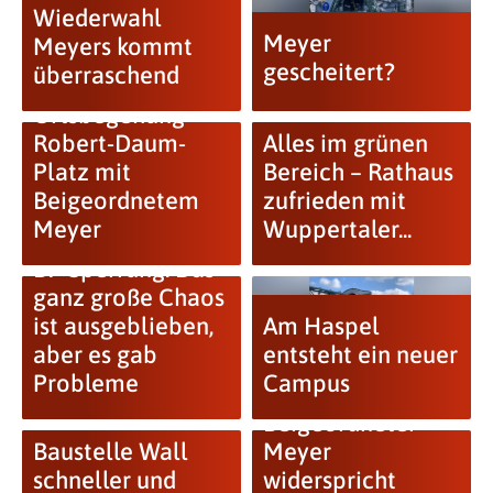
Wiederwahl
Meyer
Meyers kommt
gescheitert?
überraschend
FDP-Fraktion:
Ortsbegehung
Robert-Daum-
Alles im grünen
Platz mit
Bereich – Rathaus
Beigeordnetem
zufrieden mit
Meyer
Wuppertaler...
B7-Sperrung: Das
ganz große Chaos
ist ausgeblieben,
Am Haspel
aber es gab
entsteht ein neuer
Probleme
Campus
Beigeordneter
Baustelle Wall
Meyer
schneller und
widerspricht