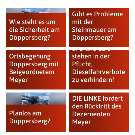
Gibt es Probleme
Wie steht es um
mit der
die Sicherheit am
Steinmauer am
Döppersberg?
Döppersberg?
SPD und CDU
Ortsbegehung
stehen in der
Döppersberg mit
Pflicht,
Beigeordnetem
Dieselfahrverbote
Meyer
zu verhindern!
DIE LINKE fordert
den Rücktritt des
Planlos am
Dezernenten
Döppersberg?
Meyer
FDP-Fraktion: