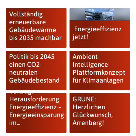
Vollständig
erneuerbare
Energieeffizienz
Gebäudewärme
jetzt!
bis 2035 machbar
So schafft die
Politik bis 2045
Ambient-
einen CO2-
Intelligence-
neutralen
Plattformkonzept
Gebäudebestand
für Klimaanlagen
Vortrag:
Herausforderung
GRÜNE:
Energieeffizienz –
Herzlichen
Energieeinsparung
Glückwunsch,
im...
Arrenberg!