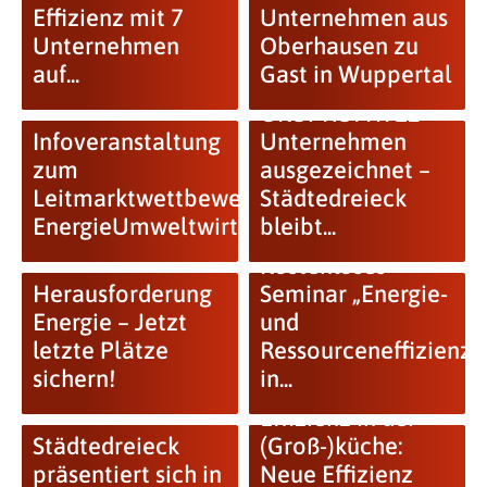
Effizienz mit 7
Unternehmen aus
Unternehmen
Oberhausen zu
auf...
Gast in Wuppertal
ÖKOPROFIT: 12
Infoveranstaltung
Unternehmen
zum
ausgezeichnet –
Leitmarktwettbewerb
Städtedreieck
EnergieUmweltwirtschaft.NRW
bleibt...
Kostenloses
Herausforderung
Seminar „Energie-
Energie – Jetzt
und
letzte Plätze
Ressourceneffizienz
sichern!
in...
Effizienz in der
Städtedreieck
(Groß-)küche:
präsentiert sich in
Neue Effizienz