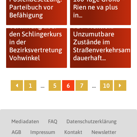
Parteibuch vor
Rien ne va plus
Befähigung
in...
Verwirrung über
FDP-Fraktion:
den Schlingerkurs
Unzumutbare
in der
Zustände im
Bezirksvertretung
Straßenverkehrsamt
Vohwinkel
dauerhaft...
1
…
5
6
7
…
10
Mediadaten
FAQ
Datenschutzerklärung
AGB
Impressum
Kontakt
Newsletter