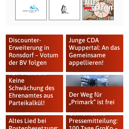
Discounter-
Junge CDA
Erweiterung in
Wuppertal: An das
Ronsdorf – Votum
Gemeinsame
der BV folgen
appellieren!
FDP-Fraktion:
Keine
Schwächung des
Der Weg für
Ehrenamtes aus
„Primark“ ist frei
Parteikalkül!
Gemeinsame
Altes Lied bei
Pressemitteilung:
Postenbesetzung:
100 Tage GroKo –