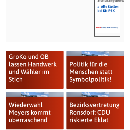
Stellenangebote:
»
Alle Stellen
bei KNIPEX
GroKo und OB
lassen Handwerk
Politik für die
und Wähler im
Menschen statt
Stich
Symbolpolitik!
Wiederwahl
Bezirksvertretung
Meyers kommt
Ronsdorf: CDU
überraschend
riskierte Eklat