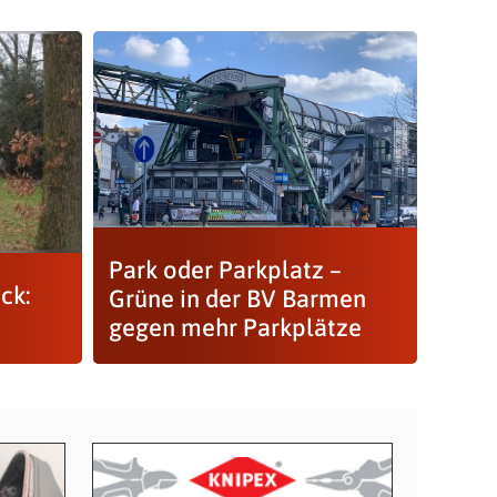
Park oder Parkplatz –
ck:
Grüne in der BV Barmen
gegen mehr Parkplätze